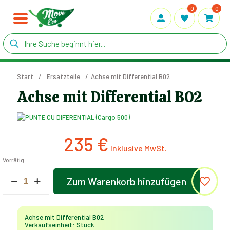
0
0
Start
/
Ersatzteile
/
Achse mit Differential B02
Achse mit Differential B02
235
€
Vorrätig
Achse
Zum Warenkorb hinzufügen
mit
Alternative:
Differential
B02
Menge
Achse mit Differential B02
Verkaufseinheit: Stück