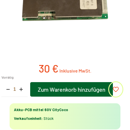
30
€
Vorrätig
Akku-
Zum Warenkorb hinzufügen
PCB
Alternative:
mittel
60V
CityCoco
Akku-PCB mittel 60V CityCoco
Menge
Verkaufseinheit:
Stück