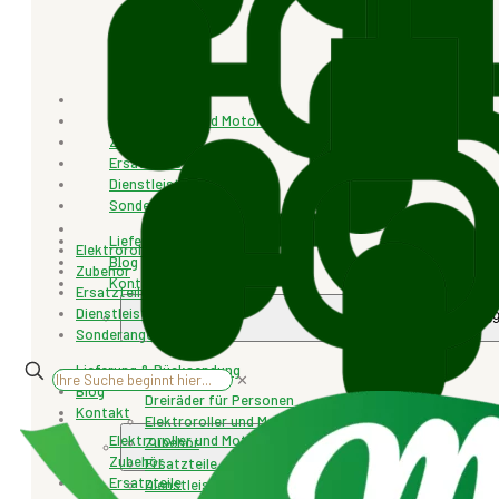
Elektroroller und Motorräder
Zubehör
Ersatzteile
Dienstleistungen
Sonderangebot
Lieferung & Rücksendung
Elektroroller und Motorräder
Blog
Zubehör
Kontakt
Ersatzteile
Dienstleistungen
+4077.471.25
Sonderangebot
Lieferung & Rücksendung
✕
Blog
Dreiräder für Personen
Kontakt
Elektroroller und Motorräder
Elektroroller und Motorräder
Zubehör
+4077.471.259
Zubehör
Ersatzteile
Ersatzteile
Dienstleistungen