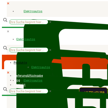
✕
Elektroautos
✕
Start
/
Ersatzteile
/
Blinkerrelais P1-00 | S1
✕
Elektroautos
Blinkerrelais P1-00 | S1
✕
Produkte
Elektroautos
✕
Lieferung&Rückgabe
Blog
Elektroautos
Kontakt
✕
+40.770.471.259