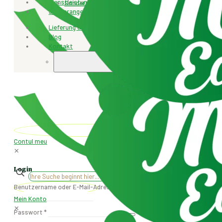
Dienstleistungen
Sonderangebot
Sonderangebot
Lieferung & Rücksendung
Blog
Kontakt
+4077.471.259
Contul meu
✕
Login
✕
Benutzername oder E-Mail-Adresse
*
Mein Konto
✕
Passwort
*