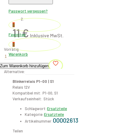
Warenkorb
Passwort vergessen?
0
11
€
Favoriten
0
Vorrätig
Warenkorb
Blinkerrelais
P1-
Zum Warenkorb hinzufügen
00
Alternative:
|
S1
Blinkerrelais P1-00 | S1
Menge
Relais 12V
Kompatibel mit: P1-00, S1
Verkaufseinheit: Stück
Schlagwort:
Ersatzteile
Kategorie:
Ersatzteile
00002613
Artikelnummer:
Teilen