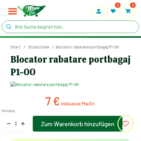
0
0
Start
/
Ersatzteile
/
Blocator rabatare portbagaj P1-00
Blocator rabatare portbagaj
P1-00
7
€
Vorrätig
Blocator
Zum Warenkorb hinzufügen
rabatare
Alternative:
portbagaj
P1-