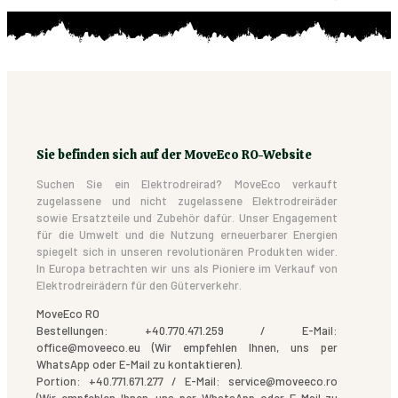
Sie befinden sich auf der MoveEco RO-Website
Suchen Sie ein Elektrodreirad? MoveEco verkauft
zugelassene und nicht zugelassene Elektrodreiräder
sowie Ersatzteile und Zubehör dafür. Unser Engagement
für die Umwelt und die Nutzung erneuerbarer Energien
spiegelt sich in unseren revolutionären Produkten wider.
In Europa betrachten wir uns als Pioniere im Verkauf von
Elektrodreirädern für den Güterverkehr.
MoveEco RO
Bestellungen: +40.770.471.259 / E-Mail:
office@moveeco.eu (Wir empfehlen Ihnen, uns per
WhatsApp oder E-Mail zu kontaktieren).
Portion: +40.771.671.277 / E-Mail: service@moveeco.ro
(Wir empfehlen Ihnen, uns per WhatsApp oder E-Mail zu