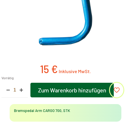
15
€
Vorrätig
Bremspedal
Zum Warenkorb hinzufügen
Arm
Alternative:
CARGO
700
(Cargo
Bremspedal Arm CARGO 700, STK
700)
Menge