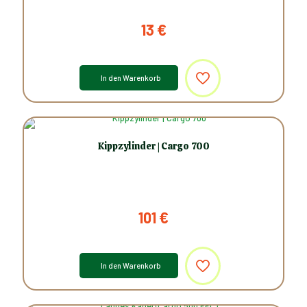
13
€
In den Warenkorb
Kippzylinder | Cargo 700
101
€
In den Warenkorb