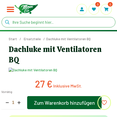
0
0
Start
/
Ersatzteile
/
Dachluke mit Ventilatoren BQ
Dachluke mit Ventilatoren
BQ
27
€
Vorrätig
Dachluke
Zum Warenkorb hinzufügen
mit
Alternative:
Ventilatoren
BQ