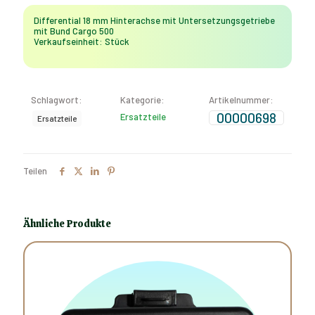
mit
Differential 18 mm Hinterachse mit Untersetzungsgetriebe
Untersetzungsgetriebe
mit Bund Cargo 500
mit
Verkaufseinheit: Stück
Bund
Cargo
500
Menge
Schlagwort:
Kategorie:
Artikelnummer:
00000698
Ersatzteile
Ersatzteile
Teilen
Ähnliche Produkte