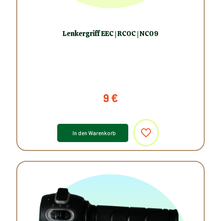
Lenkergriff EEC | RCOC | NC09
9
€
In den Warenkorb