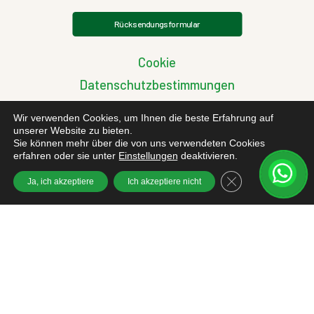
Rücksendungsformular
Cookie
Datenschutzbestimmungen
Allgemeinen Geschäftsbedingungen
Wir verwenden Cookies, um Ihnen die beste Erfahrung auf
Datenschutz-Grundverordnung
unserer Website zu bieten.
Sie können mehr über die von uns verwendeten Cookies
Streitigkeiten zwischen EU-Käufern
erfahren oder sie unter
Einstellungen
deaktivieren.
GDPR Cookie-Bann
Ja, ich akzeptiere
Ich akzeptiere nicht