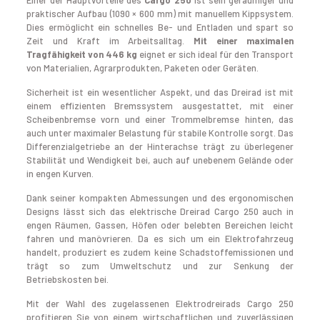
Einer der Hauptvorteile des
Cargo 250
ist sein geräumiger und
praktischer Aufbau (1090 × 600 mm) mit manuellem Kippsystem.
Dies ermöglicht ein schnelles Be- und Entladen und spart so
Zeit und Kraft im Arbeitsalltag.
Mit einer maximalen
Tragfähigkeit von 446 kg
eignet er sich ideal für den Transport
von Materialien, Agrarprodukten, Paketen oder Geräten.
Sicherheit ist ein wesentlicher Aspekt, und das Dreirad ist mit
einem effizienten Bremssystem ausgestattet, mit einer
Scheibenbremse vorn und einer Trommelbremse hinten, das
auch unter maximaler Belastung für stabile Kontrolle sorgt. Das
Differenzialgetriebe an der Hinterachse trägt zu überlegener
Stabilität und Wendigkeit bei, auch auf unebenem Gelände oder
in engen Kurven.
Dank seiner kompakten Abmessungen und des ergonomischen
Designs lässt sich das elektrische Dreirad Cargo 250 auch in
engen Räumen, Gassen, Höfen oder belebten Bereichen leicht
fahren und manövrieren. Da es sich um ein Elektrofahrzeug
handelt, produziert es zudem keine Schadstoffemissionen und
trägt so zum Umweltschutz und zur Senkung der
Betriebskosten bei.
Mit der Wahl des zugelassenen Elektrodreirads Cargo 250
profitieren Sie von einem wirtschaftlichen und zuverlässigen