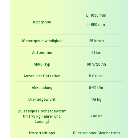
L=1090 mm
Kippgröße
l=600 mm
Höchstgeschwindigkeit
25 km/h
Autonomie
61 km
Akku-Typ
60 V/20 Ah
Anzahl der Batterien
5 Stück.
Akkuladung
8-10 Uhr
Dreiradgewicht
141 kg
Zulässiges Höchstgewicht
446 kg
(mit 75 kg Fahrer und
Ladung)
Motorradtipps
Bürstenloser Gleichstrom