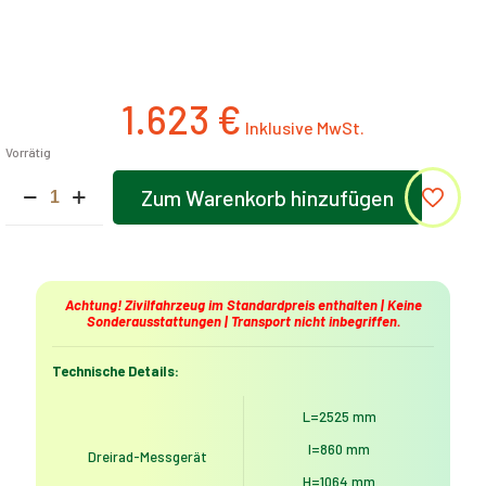
1.623
€
Vorrätig
Elektrisches
Zum Warenkorb hinzufügen
Dreirad
MoveEco
Cargo
250
|
2200W
Achtung! Zivilfahrzeug im Standardpreis enthalten | Keine
Sonderausstattungen | Transport nicht inbegriffen.
|
Führerscheinfrei
|
Technische Details:
25
km/h
L=2525 mm
|
Blau
l=860 mm
Dreirad-Messgerät
Menge
H=1064 mm