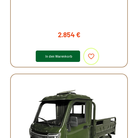
2.854
€
In den Warenkorb