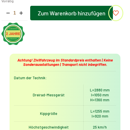
Vorrätig
Elektrisches
Zum Warenkorb hinzufügen
Dreirad
Alternative:
MoveEco
Cargo
500
|
1000W
|
Genehmigungsfrei
|
Achtung! Zivilfahrzeug im Standardpreis enthalten | Keine
60V-
Sonderausstattungen | Transport nicht inbegriffen.
20Ah
|
Datum der Technik:
25km/h
|
L=2880 mm
Blau
Dreirad-Messgerät
l=1050 mm
Menge
H=1360 mm
L=1255 mm
Kippgröße
l=920 mm
Höchstgeschwindigkeit
25 km/h