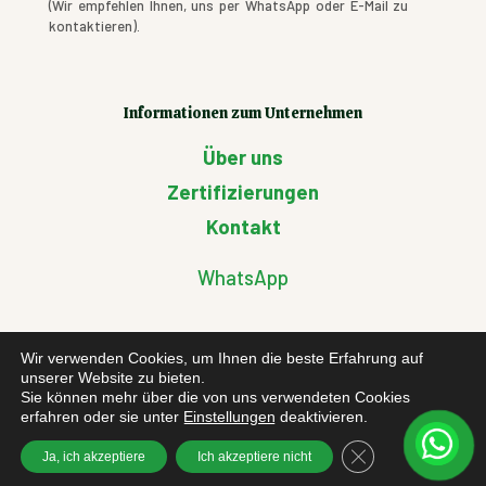
(Wir empfehlen Ihnen, uns per WhatsApp oder E-Mail zu
kontaktieren).
Informationen zum Unternehmen
Über uns
Zertifizierungen
Kontakt
WhatsApp
Wir verwenden Cookies, um Ihnen die beste Erfahrung auf
Kunden-Infos
unserer Website zu bieten.
Sie können mehr über die von uns verwendeten Cookies
erfahren oder sie unter
Einstellungen
deaktivieren.
Rücksendungsformular
GDPR Cookie-Bann
Ja, ich akzeptiere
Ich akzeptiere nicht
Cookie