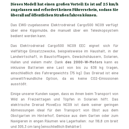
Dieses Modell hat einen großen Vorteil: Es ist auf 25 km/h
zugelassen und erfordert keinen Führerschein, sodass Sie
überall auf öffentlichen Straßen fahren können.
Das EWG-zugelassene Elektrodreirad Cargo500 NC09 verfügt
über eine Kippmulde, die manuell über ein Teleskopsystem
bedient werden kann.
Das Elektrodreirad Cargo500 NC09 EEC eignet sich für
vielfältige Einsatzzwecke, beispielsweise im Haushalt, in der
Landwirtschaft, in Baustofflagern, Gewächshäusern, Solarien,
Hallen und vielem mehr. Dank
des 2000-W-Motors
kann es
inklusive Batterien eine Last von bis zu 636 kg tragen,
einschließlich des Fahrergewichts (75 kg). Das Dreirad ist eine
umweltfreundliche Option, da es keine CO2-Emissionen
ausstößt.
Einige unserer Kunden sagen, dass es ihnen beim Transport von
Wild an Freizeittagen und Töpfen in Solarien hilft. Das
elektrische Dreirad MoveEco NC09 ist dank seiner geringen
Abmessungen ideal für den Transport von Obst aus dem
Obstgarten im Hinterhof, Gemüse aus dem Garten oder zum
Navigieren in engen Räumen wie Lagerhallen: nur 116,8 cm breit
und 305,3 cm lang (einschließlich Behälter).