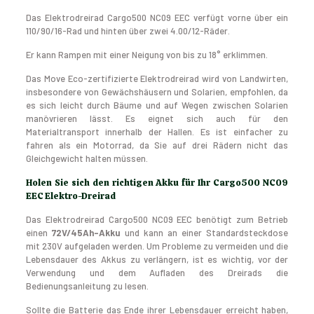
Das Elektrodreirad Cargo500 NC09 EEC verfügt vorne über ein
110/90/16-Rad und hinten über zwei 4.00/12-Räder.
Er kann Rampen mit einer Neigung von bis zu 18° erklimmen.
Das Move Eco-zertifizierte Elektrodreirad wird von Landwirten,
insbesondere von Gewächshäusern und Solarien, empfohlen, da
es sich leicht durch Bäume und auf Wegen zwischen Solarien
manövrieren lässt. Es eignet sich auch für den
Materialtransport innerhalb der Hallen. Es ist einfacher zu
fahren als ein Motorrad, da Sie auf drei Rädern nicht das
Gleichgewicht halten müssen.
Holen Sie sich den richtigen Akku für Ihr
Cargo500 NC09
EEC Elektro-Dreirad
Das Elektrodreirad Cargo500 NC09 EEC benötigt zum Betrieb
einen
72V/45Ah-Akku
und kann an einer Standardsteckdose
mit 230V aufgeladen werden. Um Probleme zu vermeiden und die
Lebensdauer des Akkus zu verlängern, ist es wichtig, vor der
Verwendung und dem Aufladen des Dreirads die
Bedienungsanleitung zu lesen.
Sollte die Batterie das Ende ihrer Lebensdauer erreicht haben,