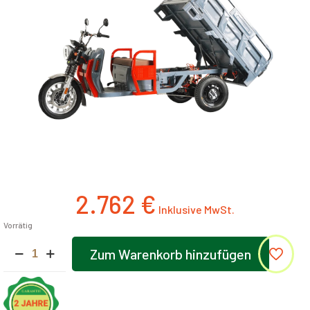
2.762
€
Vorrätig
Elektro-
Zum Warenkorb hinzufügen
Dreirad
Alternative:
Cargo
500
NC09
|