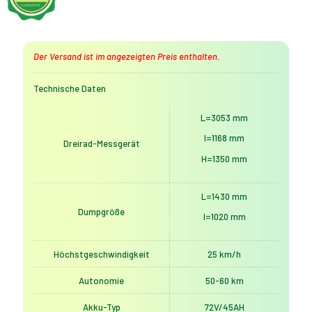
2000W
|
25
km/h
Der Versand ist im angezeigten Preis enthalten.
|
Grau
Technische Daten
Menge
L=3053 mm
l=1168 mm
Dreirad-Messgerät
H=1350 mm
L=1430 mm
Dumpgröße
l=1020 mm
Höchstgeschwindigkeit
25 km/h
Autonomie
50-60 km
Akku-Typ
72V/45AH