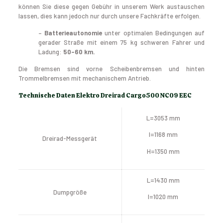
können Sie diese gegen Gebühr in unserem Werk austauschen
lassen, dies kann jedoch nur durch unsere Fachkräfte erfolgen.
–
Batterieautonomie
unter optimalen Bedingungen auf
gerader Straße mit einem 75 kg schweren Fahrer und
Ladung:
50–60 km.
Die Bremsen sind vorne Scheibenbremsen und hinten
Trommelbremsen mit mechanischem Antrieb.
Technische Daten Elektro Dreirad Cargo500 NC09 EEC
L=3053 mm
l=1168 mm
Dreirad-Messgerät
H=1350 mm
L=1430 mm
Dumpgröße
l=1020 mm