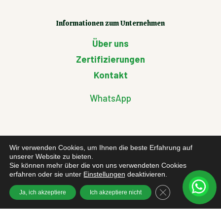
Informationen zum Unternehmen
Über uns
Zertifizierungen
Kontakt
WhatsApp
Kunden-Infos
Wir verwenden Cookies, um Ihnen die beste Erfahrung auf
unserer Website zu bieten.
Rücksendungsformular
Sie können mehr über die von uns verwendeten Cookies
erfahren oder sie unter
Einstellungen
deaktivieren.
Cookie
GDPR Cookie-Bann
Ja, ich akzeptiere
Ich akzeptiere nicht
Datenschutzbestimmungen
Allgemeinen Geschäftsbedingungen