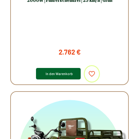
2000W | Führerscheinfrei | 25 km/h | Grün
2.762
€
In den Warenkorb