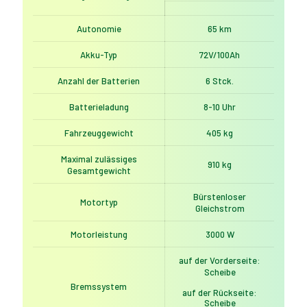
Autonomie
65 km
Akku-Typ
72V/100Ah
Anzahl der Batterien
6 Stck.
Batterieladung
8-10 Uhr
Fahrzeuggewicht
405 kg
Maximal zulässiges
910 kg
Gesamtgewicht
Bürstenloser
Motortyp
Gleichstrom
Motorleistung
3000 W
auf der Vorderseite:
Scheibe
Bremssystem
auf der Rückseite:
Scheibe