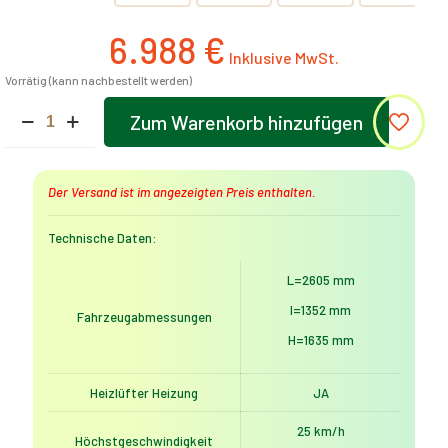
6.988
€
Vorrätig (kann nachbestellt werden)
Elektroauto
Zum Warenkorb hinzufügen
MoveEco
Alternative:
Modell
X9
|
Der Versand ist im angezeigten Preis enthalten.
3000W
|
Führerscheinfrei
Technische Daten:
|
25
L=2605 mm
km/h
l=1352 mm
|
Fahrzeugabmessungen
Schwarz
H=1635 mm
Menge
Heizlüfter Heizung
JA
25 km/h
Höchstgeschwindigkeit