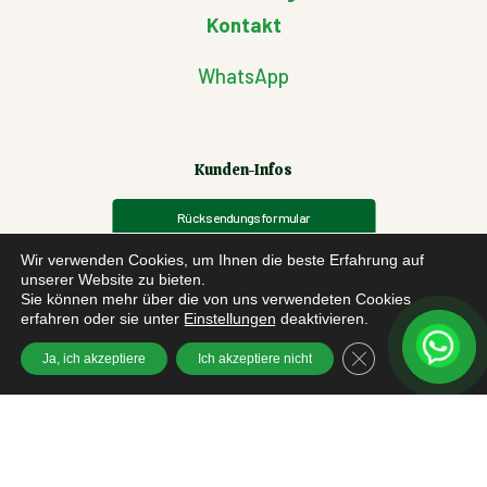
Kontakt
WhatsApp
Kunden-Infos
Rücksendungsformular
Wir verwenden Cookies, um Ihnen die beste Erfahrung auf
Cookie
unserer Website zu bieten.
Sie können mehr über die von uns verwendeten Cookies
Datenschutzbestimmungen
erfahren oder sie unter
Einstellungen
deaktivieren.
Allgemeinen Geschäftsbedingungen
GDPR Cookie-Bann
Ja, ich akzeptiere
Ich akzeptiere nicht
Datenschutz-Grundverordnung
Streitigkeiten zwischen EU-Käufern