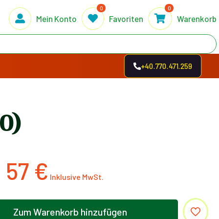
0
0
Mein Konto
Favoriten
Warenkorb
+40.770.471.259
0)
57
€
Zum Warenkorb hinzufügen