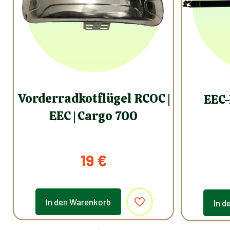
Vorderradkotflügel RCOC |
EEC-
EEC | Cargo 700
19
€
In den Warenkorb
In d