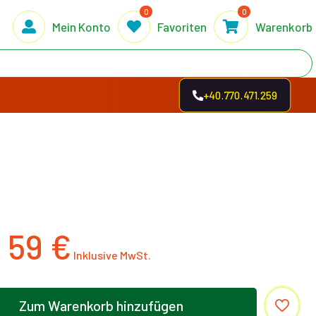
0
0
Mein Konto
Favoriten
Warenkorb
+40.770.471.259
59
€
Zum Warenkorb hinzufügen