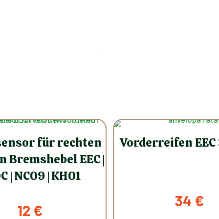
ensor für rechten
Vorderreifen EEC 
n Bremshebel EEC |
C | NC09 | KH01
34
€
12
€