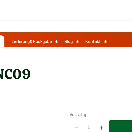
Lieferung&Rückgabe
Blog
Kontakt
 NC09
Vorrätig
Frontscheinwerfer
NC09
Alternative: