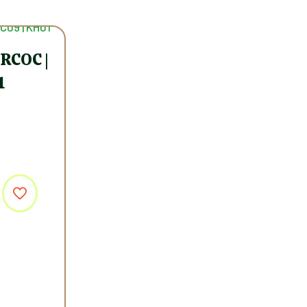
 RCOC |
1