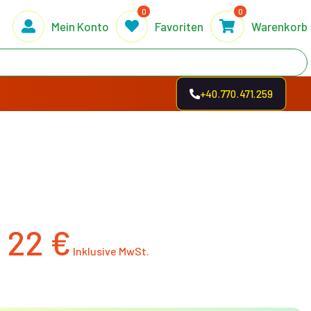
0
0
Mein Konto
Favoriten
Warenkorb
+40.770.471.259
22
€