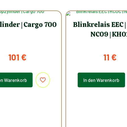
linder | Cargo 700
Blinkrelais EEC |
NC09 | KH0
101
€
11
€
en Warenkorb
In den Warenkorb