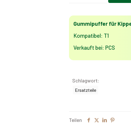
Muldenkipper
T1
Menge
Gummipuffer für Kippe
Kompatibel: T1
Verkauft bei: PCS
Schlagwort:
Ersatzteile
Teilen