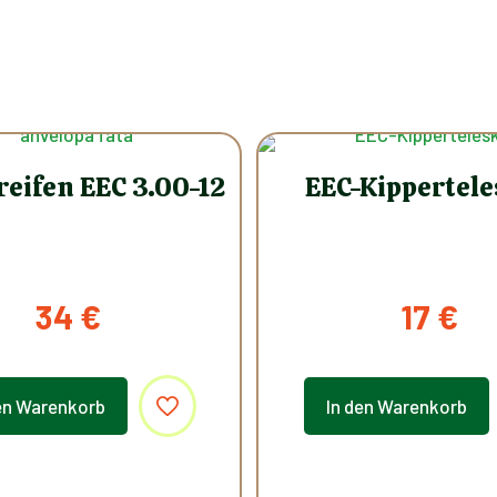
reifen EEC 3.00-12
EEC-Kippertel
34
€
17
€
en Warenkorb
In den Warenkorb