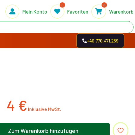
0
0
Mein Konto
Favoriten
Warenkorb
+40.770.471.259
4
€
Zum Warenkorb hinzufügen