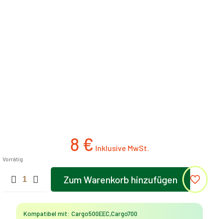
8
€
Vorrätig
Gummischutz
Zum Warenkorb hinzufügen
für
den
Ladebordwandgriff
EEC
Kompatibel mit: Cargo500EEC,Cargo700
(Cargo