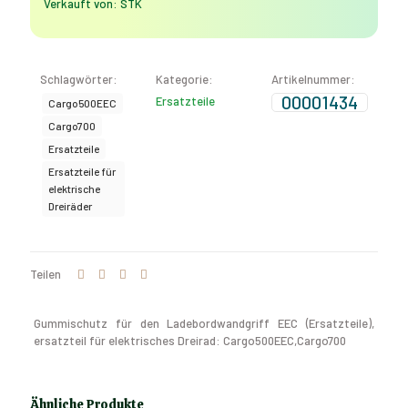
Verkauft von: STK
500
EEC,
Cargo
700)
Schlagwörter:
Kategorie:
Artikelnummer:
Menge
00001434
Ersatzteile
Cargo500EEC
Cargo700
Ersatzteile
Ersatzteile für
elektrische
Dreiräder
Teilen
Gummischutz für den Ladebordwandgriff EEC (Ersatzteile),
ersatzteil für elektrisches Dreirad: Cargo500EEC,Cargo700
Ähnliche Produkte