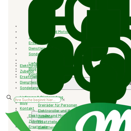
Elektroroller und Motorräder
Zubehör
Ersatzteile
Dienstleistungen
Sonderangebot
Lieferung & Rücksendung
Elektroroller und Motorräder
Blog
Zubehör
Kontakt
Ersatzteile
Dienstleistungen
+4077.471.25
Sonderangebot
Lieferung & Rücksendung
✕
Blog
Dreiräder für Personen
Kontakt
Elektroroller und Motorräder
Elektroroller und Motorräder
Zubehör
+4077.471.259
Zubehör
Ersatzteile
Ersatzteile
Dienstleistungen