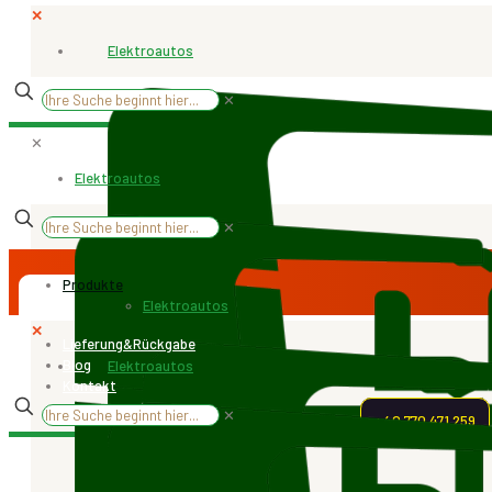
✕
Elektroautos
✕
Start
/
Ersatzteile
/
Hintere Stoßdämpfer mit Feder P1-00
✕
Elektroautos
Hintere Stoßdämpfer mit
✕
Feder P1-00
Produkte
Elektroautos
✕
Lieferung&Rückgabe
Blog
Elektroautos
Kontakt
✕
+40.770.471.259