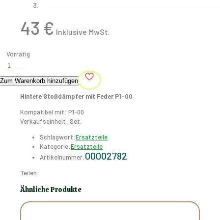
43
€
Vorrätig
Hintere
Stoßdämpfer
Zum Warenkorb hinzufügen
mit
Feder
Hintere Stoßdämpfer mit Feder P1-00
P1-
00
Kompatibel mit: P1-00
Menge
Verkaufseinheit: Set.
Schlagwort:
Ersatzteile
Kategorie:
Ersatzteile
00002782
Artikelnummer:
Teilen
Ähnliche Produkte