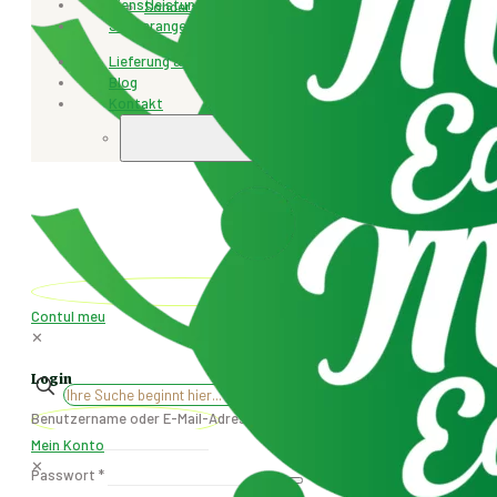
Dienstleistungen
Sonderangebot
Sonderangebot
Lieferung & Rücksendung
Blog
Kontakt
+4077.471.259
Contul meu
✕
Login
✕
Benutzername oder E-Mail-Adresse
*
Mein Konto
✕
Passwort
*