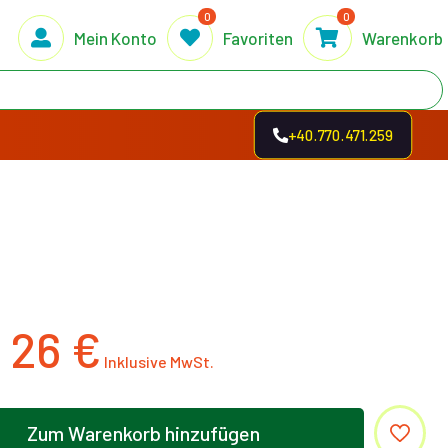
0
0
Mein Konto
Favoriten
Warenkorb
+40.770.471.259
26
€
Zum Warenkorb hinzufügen