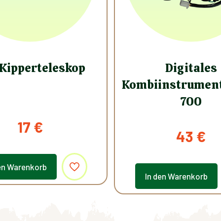
Kipperteleskop
Digitales
Kombiinstrument
700
17
€
43
€
en Warenkorb
In den Warenkorb