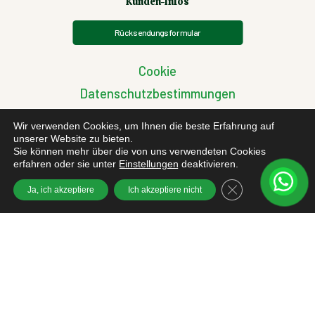
Kunden-Infos
Rücksendungsformular
Cookie
Datenschutzbestimmungen
Allgemeinen Geschäftsbedingungen
Wir verwenden Cookies, um Ihnen die beste Erfahrung auf
Datenschutz-Grundverordnung
unserer Website zu bieten.
Sie können mehr über die von uns verwendeten Cookies
Streitigkeiten zwischen EU-Käufern
erfahren oder sie unter
Einstellungen
deaktivieren.
GDPR Cookie-Bann
Ja, ich akzeptiere
Ich akzeptiere nicht