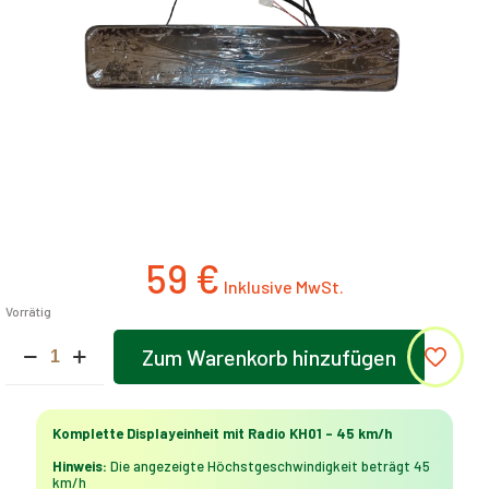
59
€
Vorrätig
Komplette
Zum Warenkorb hinzufügen
Displayeinheit
Alternative:
mit
Radio
KH01
Komplette Displayeinheit mit Radio KH01 – 45 km/h
–
45
Hinweis:
Die angezeigte Höchstgeschwindigkeit beträgt 45
km/h
km/h