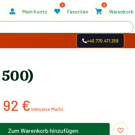
0
0
Mein Konto
Favoriten
Warenkorb
+40.770.471.259
 500)
92
€
Zum Warenkorb hinzufügen