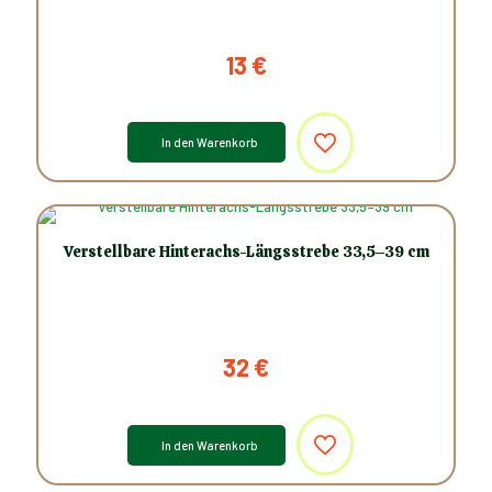
13
€
In den Warenkorb
Verstellbare Hinterachs-Längsstrebe 33,5–39 cm
32
€
r
In den Warenkorb
n