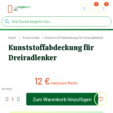
0
0
Start
/
Ersatzteile
/
Kunststoffabdeckung für Dreiradlenker
Kunststoffabdeckung für
Dreiradlenker
12
€
Vorrätig
Kunststoffabdeckung
Zum Warenkorb hinzufügen
für
Dreiradlenker
Menge