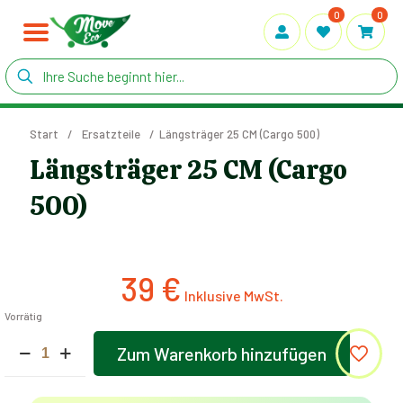
0
0
Start
/
Ersatzteile
/
Längsträger 25 CM (Cargo 500)
Längsträger 25 CM (Cargo
500)
39
€
Vorrätig
Längsträger
Zum Warenkorb hinzufügen
25
Alternative:
CM
(Cargo