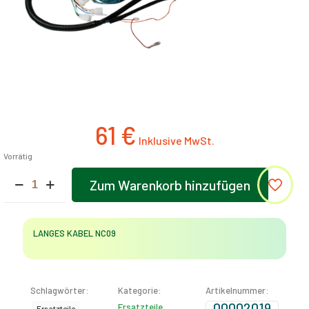
61
€
Vorrätig
LANGES
Zum Warenkorb hinzufügen
KABEL
NC09
Menge
LANGES KABEL NC09
Schlagwörter:
Kategorie:
Artikelnummer:
00002019
Ersatzteile
Ersatzteile