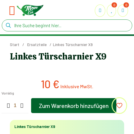
0
0
Start
/
Ersatzteile
/
Linkes Türscharnier X9
Linkes Türscharnier X9
10
€
Vorrätig
Linkes
Zum Warenkorb hinzufügen
Türscharnier
X9
Menge
Linkes Türscharnier X9