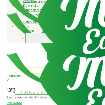
Zubehör
Sonderangebot
Ersatzteile
Dienstleistungen
Sonderangebot
Lieferung & Rücksendung
Blog
Kontakt
+4077.471.259
Contul meu
✕
Login
✕
Benutzername oder E-Mail-Adresse
*
Mein Konto