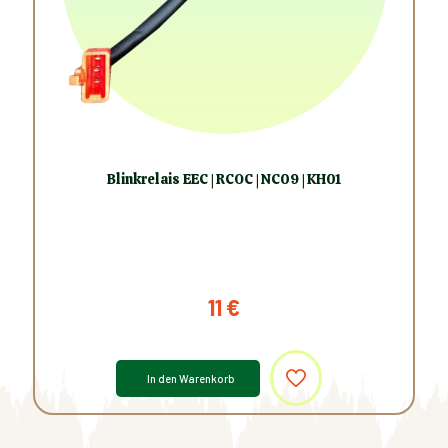
Blinkrelais EEC | RCOC | NC09 | KH01
11
€
In den Warenkorb