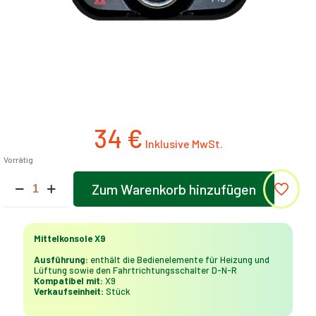
34
€
Vorrätig
Mittelkonsole
Zum Warenkorb hinzufügen
X9
Alternative:
Menge
Mittelkonsole X9
Ausführung:
enthält die Bedienelemente für Heizung und
Lüftung sowie den Fahrtrichtungsschalter D-N-R
Kompatibel mit:
X9
Verkaufseinheit:
Stück