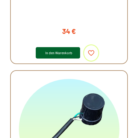
34
€
In den Warenkorb