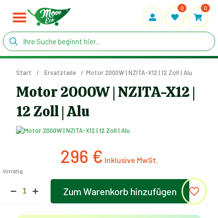
0
0
Start
/
Ersatzteile
/
Motor 2000W | NZITA-X12 | 12 Zoll | Alu
Motor 2000W | NZITA-X12 |
12 Zoll | Alu
296
€
Vorrätig
Motor
Zum Warenkorb hinzufügen
2000W
Alternative:
|
NZITA-