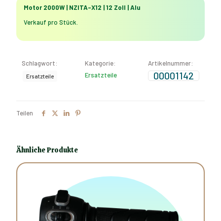
X12
Motor 2000W | NZITA-X12 | 12 Zoll | Alu
|
12
Verkauf pro Stück.
Zoll
|
Alu
Menge
Schlagwort:
Kategorie:
Artikelnummer:
00001142
Ersatzteile
Ersatzteile
Teilen
Ähnliche Produkte