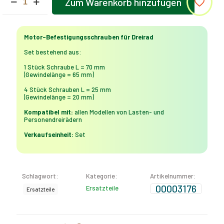
Zum Warenkorb hinzufügen
Befestigungsschrauben
Alternative:
für
Dreirad
Menge
Motor-Befestigungsschrauben für Dreirad
Set bestehend aus:
1 Stück Schraube L = 70 mm
(Gewindelänge = 65 mm)
4 Stück Schrauben L = 25 mm
(Gewindelänge = 20 mm)
Kompatibel mit:
allen Modellen von Lasten- und
Personendreirädern
Verkaufseinheit:
Set
Schlagwort:
Kategorie:
Artikelnummer:
00003176
Ersatzteile
Ersatzteile