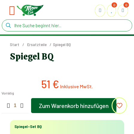
0
0
Start
/
Ersatzteile
/
Spiegel BQ
Spiegel BQ
51
€
Vorrätig
Spiegel
Zum Warenkorb hinzufügen
BQ
Menge
Spiegel-Set BQ