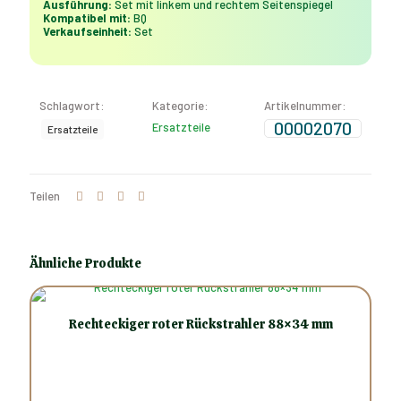
Ausführung:
Set mit linkem und rechtem Seitenspiegel
Kompatibel mit:
BQ
Verkaufseinheit:
Set
Schlagwort:
Kategorie:
Artikelnummer:
00002070
Ersatzteile
Ersatzteile
Teilen
Ähnliche Produkte
Rechteckiger roter Rückstrahler 88×34 mm