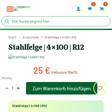
0
0
Start
/
Ersatzteile
/
Stahlfelge | 4×100 | R12
Stahlfelge | 4×100 | R12
25
€
Vorrätig
Stahlfelge
Zum Warenkorb hinzufügen
|
Alternative:
4x100
|
R12
Stahlfelge | 4×100 | R12
Menge