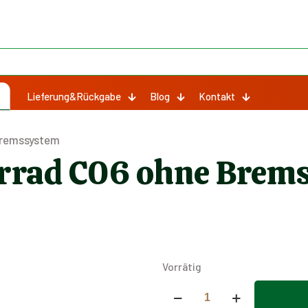
Lieferung&Rückgabe
Blog
Kontakt
 Bremssystem
derrad C06 ohne Brem
Vorrätig
Stahlfelge
für
Alternative: