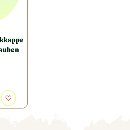
ckkappe
rauben