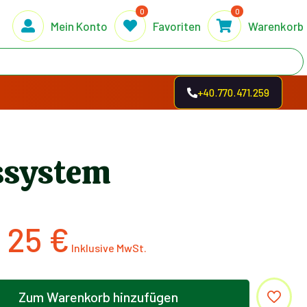
0
0
Mein Konto
Favoriten
Warenkorb
+40.770.471.259
ssystem
25
€
Zum Warenkorb hinzufügen