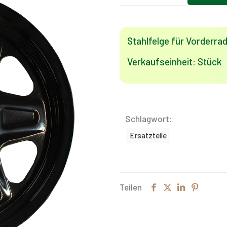
Vorderrad
C06
ohne
Stahlfelge für Vorderr
Bremssystem
Verkaufseinheit: Stück
Menge
Schlagwort:
Ersatzteile
Teilen