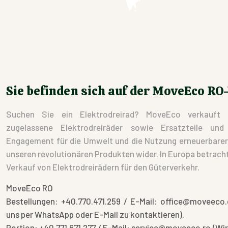
Sie befinden sich auf der MoveEco RO
Suchen Sie ein Elektrodreirad? MoveEco verkauft 
zugelassene Elektrodreiräder sowie Ersatzteile un
Engagement für die Umwelt und die Nutzung erneuerbarer E
unseren revolutionären Produkten wider. In Europa betracht
Verkauf von Elektrodreirädern für den Güterverkehr.
MoveEco RO
Bestellungen: +40.770.471.259 / E-Mail: office@moveeco.
uns per WhatsApp oder E-Mail zu kontaktieren).
Portion: +40.771.671.277 / E-Mail: service@moveeco.ro (Wir