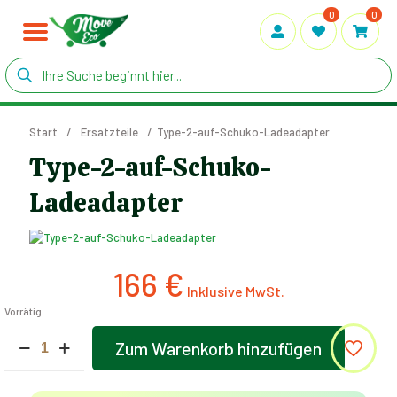
0
0
Start
/
Ersatzteile
/
Type-2-auf-Schuko-Ladeadapter
Type-2-auf-Schuko-
Ladeadapter
166
€
Vorrätig
Type-
Zum Warenkorb hinzufügen
2-
Alternative:
auf-
Schuko-