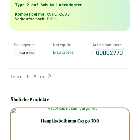
Ladeadapter
Type-2-auf-Schuko-Ladeadapter
Menge
Kompatibel mit:
X5 FL, X5, X9
Verkaufseinheit:
Stück
Schlagwort:
Kategorie:
Artikelnummer:
00002770
Ersatzteile
Ersatzteile
Teilen
Ähnliche Produkte
Hauptkabelbaum Cargo 700