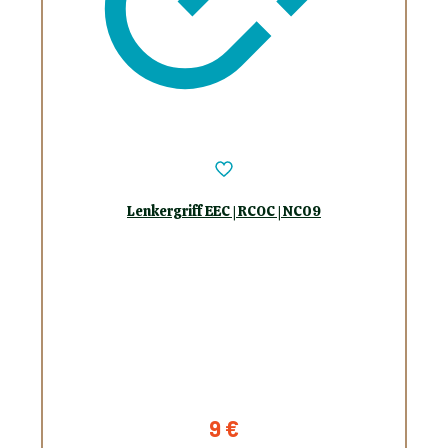
Lenkergriff EEC | RCOC | NC09
9
€