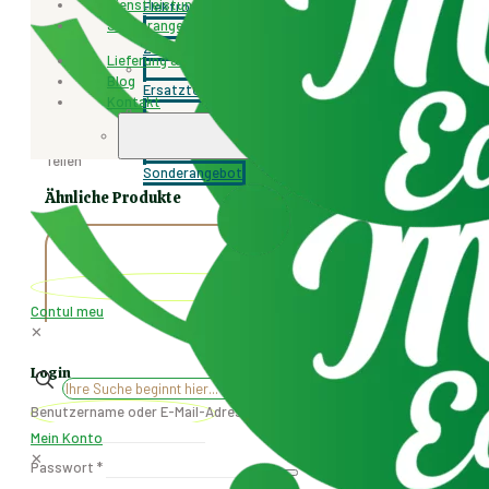
Dienstleistungen
Elektroroller und Motorräder
Menge
Verkaufseinheit:
Stück
Sonderangebot
Zubehör
Lieferung & Rücksendung
Blog
Schlagwort:
Ersatzteile
Ersatzteile
Kontakt
Kategorie:
Ersatzteile
00003010
Artikelnummer:
Dienstleistungen
+4077.471.259
Teilen
Sonderangebot
Ähnliche Produkte
Contul meu
✕
Login
✕
Benutzername oder E-Mail-Adresse
*
Mein Konto
✕
Passwort
*