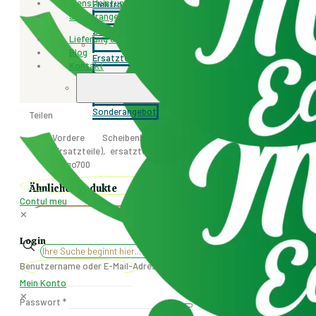
Dienstleistungen
Elektroroller und Motorräder
700)
Verkauft von: SET
Sonderangebot
Menge
Zubehör
Lieferung & Rücksendung
Schlagwörter:
Cargo700
Ersatzteile
Ersatzteile für
Blog
Ersatzteile
elektrische Dreiräder
Kontakt
Kategorie:
Ersatzteile
Dienstleistungen
00001552
+4077.471.259
Artikelnummer:
Sonderangebot
Teilen
Vordere Scheibenbremse-Kit CARGO 700
(Ersatzteile), ersatzteil für elektrisches Dreirad:
Cargo700
Ähnliche Produkte
Contul meu
✕
Login
✕
Benutzername oder E-Mail-Adresse
*
Mein Konto
✕
Passwort
*