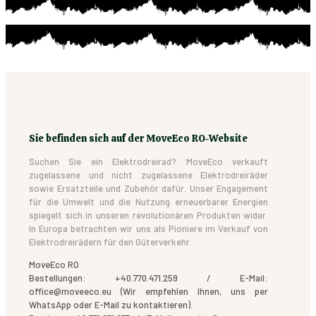
Sie befinden sich auf der MoveEco RO-Website
Suchen Sie ein Elektrodreirad? MoveEco verkauft
zugelassene und nicht zugelassene Elektrodreiräder
sowie Ersatzteile und Zubehör dafür. Unser Engagement
für die Umwelt und die Nutzung erneuerbarer Energien
spiegelt sich in unseren revolutionären Produkten wider.
In Europa betrachten wir uns als Pioniere im Verkauf von
Elektrodreirädern für den Güterverkehr.
MoveEco RO
Bestellungen: +40.770.471.259 / E-Mail:
office@moveeco.eu (Wir empfehlen Ihnen, uns per
WhatsApp oder E-Mail zu kontaktieren).