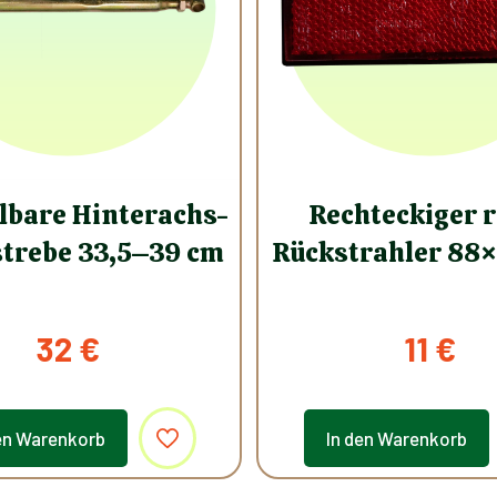
llbare Hinterachs-
Rechteckiger r
trebe 33,5–39 cm
Rückstrahler 8
32
€
11
€
en Warenkorb
In den Warenkorb