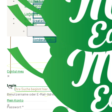
Dienstleistungen
Elektroroller und Motorräder
Sonderangebot
Teilen
Zubehör
Lieferung & Rücksendung
Vorderrad Stahlfelge CARGO 700 (Ersatzteile),
Blog
ersatzteil für elektrisches Dreirad: Cargo700
Ersatzteile
Kontakt
Ähnliche Produkte
Dienstleistungen
+4077.471.259
Sonderangebot
Contul meu
✕
Login
✕
Benutzername oder E-Mail-Adresse
*
Mein Konto
✕
Passwort
*