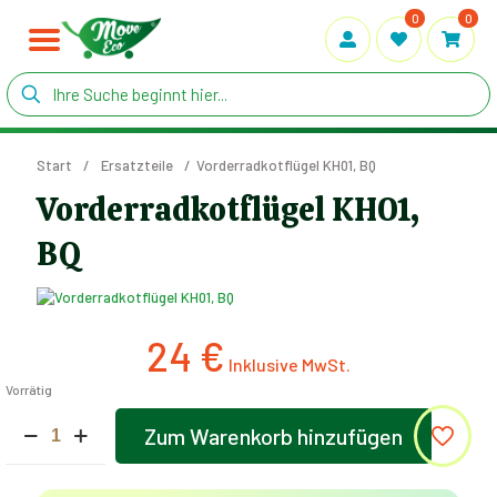
0
0
Start
/
Ersatzteile
/
Vorderradkotflügel KH01, BQ
Vorderradkotflügel KH01,
BQ
24
€
Vorrätig
Vorderradkotflügel
Zum Warenkorb hinzufügen
KH01,
Alternative:
BQ
Menge