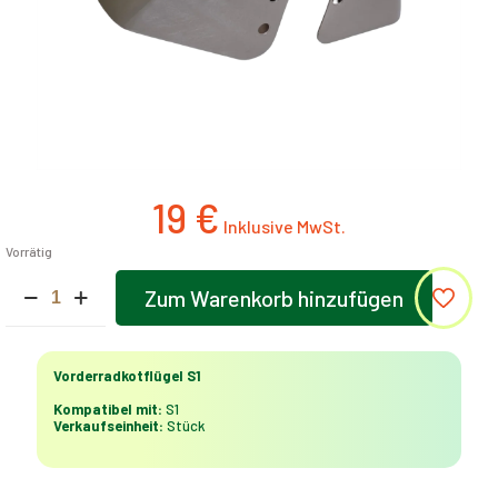
19
€
Vorrätig
Vorderradkotflügel
Zum Warenkorb hinzufügen
S1
Alternative:
Menge
Vorderradkotflügel S1
Kompatibel mit:
S1
Verkaufseinheit:
Stück