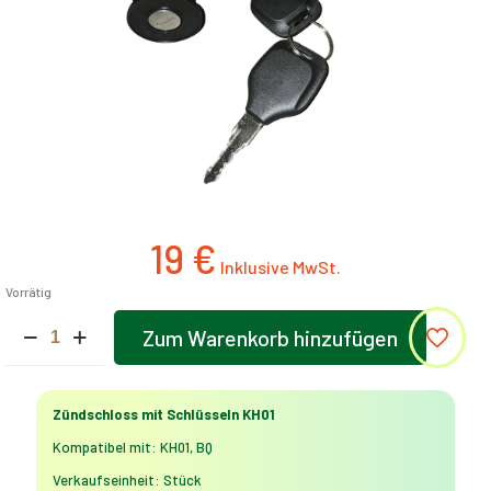
19
€
Vorrätig
Zündschloss
Zum Warenkorb hinzufügen
mit
Alternative:
Schlüsseln
KH01
Menge
Zündschloss mit Schlüsseln KH01
Kompatibel mit: KH01, BQ
Verkaufseinheit: Stück