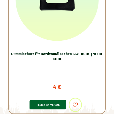
Gummischutz für Bordwandlaschen EEC | RCOC | NC09 |
KH01
4
€
In den Warenkorb