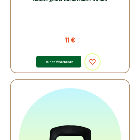
11
€
In den Warenkorb