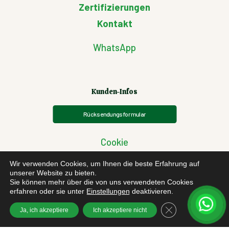
Zertifizierungen
Kontakt
WhatsApp
Kunden-Infos
Rücksendungsformular
Cookie
Datenschutzbestimmungen
Wir verwenden Cookies, um Ihnen die beste Erfahrung auf
Allgemeinen Geschäftsbedingungen
unserer Website zu bieten.
Sie können mehr über die von uns verwendeten Cookies
Datenschutz-Grundverordnung
erfahren oder sie unter
Einstellungen
deaktivieren.
Streitigkeiten zwischen EU-Käufern
GDPR Cookie-Bann
Ja, ich akzeptiere
Ich akzeptiere nicht