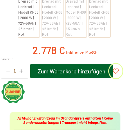
2.778
€
Vorrätig
Elektrisches
Zum Warenkorb hinzufügen
Dreirad
Alternative:
mit
Lenkrad
|
Modell
KH06
|
2000
W
Achtung! Zivilfahrzeug im Standardpreis enthalten | Keine
|
Sonderausstattungen | Transport nicht inbegriffen.
72V-