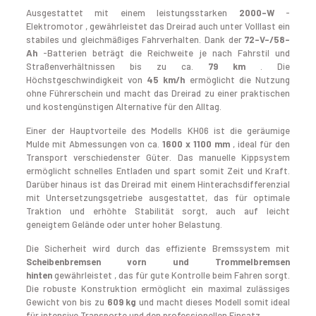
Ausgestattet mit einem leistungsstarken
2000-W
-
Elektromotor , gewährleistet das Dreirad auch unter Volllast ein
stabiles und gleichmäßiges Fahrverhalten. Dank der
72-V-/58-
Ah
-Batterien beträgt die Reichweite je nach Fahrstil und
Straßenverhältnissen bis zu ca.
79 km
. Die
Höchstgeschwindigkeit von
45 km/h
ermöglicht die Nutzung
ohne Führerschein und macht das Dreirad zu einer praktischen
und kostengünstigen Alternative für den Alltag.
Einer der Hauptvorteile des Modells KH06 ist die geräumige
Mulde mit Abmessungen von ca.
1600 x 1100 mm
, ideal für den
Transport verschiedenster Güter. Das manuelle Kippsystem
ermöglicht schnelles Entladen und spart somit Zeit und Kraft.
Darüber hinaus ist das Dreirad mit einem Hinterachsdifferenzial
mit Untersetzungsgetriebe ausgestattet, das für optimale
Traktion und erhöhte Stabilität sorgt, auch auf leicht
geneigtem Gelände oder unter hoher Belastung.
Die Sicherheit wird durch das effiziente Bremssystem mit
Scheibenbremsen vorn und Trommelbremsen
hinten
gewährleistet , das für gute Kontrolle beim Fahren sorgt.
Die robuste Konstruktion ermöglicht ein maximal zulässiges
Gewicht von bis zu
609 kg
und macht dieses Modell somit ideal
für intensive Transporte und den professionellen Einsatz.