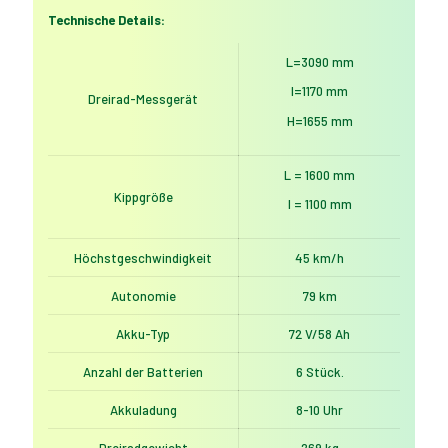
58Ah
Technische Details:
|
45
L=3090 mm
km/h
|
l=1170 mm
Dreirad-Messgerät
Rot
H=1655 mm
Menge
L = 1600 mm
Kippgröße
l = 1100 mm
Höchstgeschwindigkeit
45 km/h
Autonomie
79 km
Akku-Typ
72 V/58 Ah
Anzahl der Batterien
6 Stück.
Akkuladung
8-10 Uhr
Dreiradgewicht
269 ​​kg